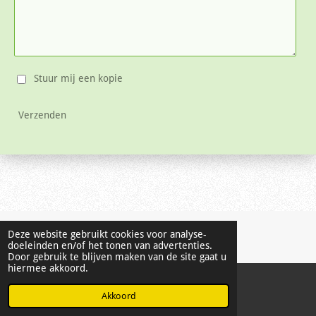
Stuur mij een kopie
Verzenden
© 2021 - 2026 Hondenschool - Mijn hond, mijn vriend - Lierde
Deze website gebruikt cookies voor analyse-
doeleinden en/of het tonen van advertenties.
Powered by
JouwWeb
Door gebruik te blijven maken van de site gaat u
hiermee akkoord.
Akkoord
E-mailadres