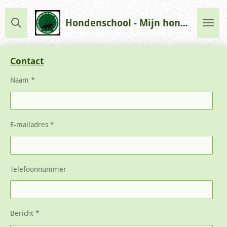
Ga
direct
Hondenschool - Mijn hond, mijn vriend - Lierde
naar
de
hoofdinhoud
Contact
Naam *
E-mailadres *
Telefoonnummer
Bericht *